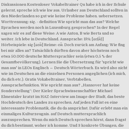
Diskussionen Kostenloser Vokabeltrainer Qu habe ich in der Schule
gelernt, spreche ich wie kw aus. Urlauber aus Deutschland sollten in
den Niederlanden so gut wie keine Probleme haben. uebersetzen.
Worttrennung: się. - definition Wie spricht man das aus? Welche
Sprachen werden noch in Luxemburg gesprochen? In der Regel
sagen wir es auf diese Weise: A wie Anton, B wie Berta und so
weiter. Ich lebe in Deutschland. Aussprache: IPA: [ɕɛ(w̃)]
Hörbeispiele: się [ɕɛw̃] Reime:-ɛw̃. Doch zurück am Anfang: Wie fing
bei mir alles an? Tatsächlich dürften davon aber höchstens noch
etwa 50.000 deutsche Muttersprachler sein (etwa 0,5 % der
Gesamtbevölkerung). Lernen Sie die Übersetzung für 'spricht wie
man aus' in LEOs Englisch ⇔ Deutsch Wörterbuch. Es wird also nicht
wie im Deutschen an die einzelnen Personen angeglichen (ich mich,
du dich etc.). Gratis Vokabeltrainer, Verbtabellen,
Aussprachefunktion. Wie spricht man
aus? „Hannover hat keine
Sonderstellung“: Der Kieler Sprachwissenschaftler Michael
Elmentaler kratzt im HAZ-Interview am Image der Stadt, das beste
Hochdeutsch des Landes zu sprechen. Auf jeden Fall ist es eine
interessante Problematik, die du da ansprichst. Dafür erlebt man ein
einmaliges Kulturzeugnis. auf Deutsch muttersprachlich
auszusprechen. Wenn du mich Deutsch sprechen hörst, dann fragst
du dich bestimmt, woher ich komme. Und 3 konkrete Übungen, die