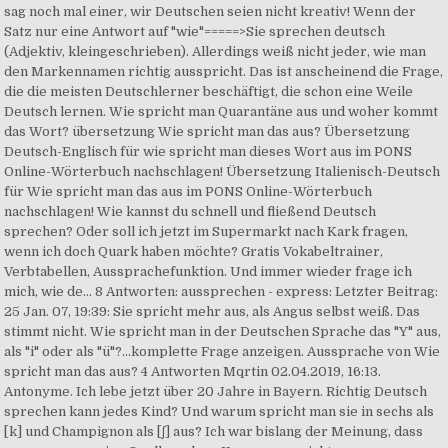
sag noch mal einer, wir Deutschen seien nicht kreativ! Wenn der
Satz nur eine Antwort auf "wie"=====>Sie sprechen deutsch
(Adjektiv, kleingeschrieben). Allerdings weiß nicht jeder, wie man
den Markennamen richtig ausspricht. Das ist anscheinend die Frage,
die die meisten Deutschlerner beschäftigt, die schon eine Weile
Deutsch lernen. Wie spricht man Quarantäne aus und woher kommt
das Wort? übersetzung Wie spricht man das aus? Übersetzung
Deutsch-Englisch für wie spricht man dieses Wort aus im PONS
Online-Wörterbuch nachschlagen! Übersetzung Italienisch-Deutsch
für Wie spricht man das aus im PONS Online-Wörterbuch
nachschlagen! Wie kannst du schnell und fließend Deutsch
sprechen? Oder soll ich jetzt im Supermarkt nach Kark fragen,
wenn ich doch Quark haben möchte? Gratis Vokabeltrainer,
Verbtabellen, Aussprachefunktion. Und immer wieder frage ich
mich, wie de… 8 Antworten: aussprechen - express: Letzter Beitrag:
25 Jan. 07, 19:39: Sie spricht mehr aus, als Angus selbst weiß. Das
stimmt nicht. Wie spricht man in der Deutschen Sprache das "Y" aus,
als "i" oder als "ü"?...komplette Frage anzeigen. Aussprache von Wie
spricht man das aus? 4 Antworten Mqrtin 02.04.2019, 16:13.
Antonyme. Ich lebe jetzt über 20 Jahre in Bayern. Richtig Deutsch
sprechen kann jedes Kind? Und warum spricht man sie in sechs als
[k] und Champignon als [ʃ] aus? Ich war bislang der Meinung, dass