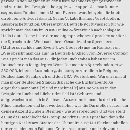
gerade in den Regionen an der Küste besonders gut gesprochen
und verstanden. Beispiel: the apple → se appel. Ja, man könnte
sagen, dass Deutsch mein Mount Everest war. Ich gebe dir heute
direkt eine Antwort darauf. Gratis Vokabeltrainer, Verbtabellen,
Aussprachefunktion. Übersetzung Deutsch-Portugiesisch für wie
spricht man das aus im PONS Online-Wörterbuch nachschlagen!
Hallo Leute! Diese Liste der meistgesprochenen Sprachen sortiert
die Sprachen der Welt nach ihrer Gesamtzahl an Sprechern
(Muttersprachler und Zweit- bzw. Übersetzung im Kontext von
„Wie spricht man das aus“ in Deutsch-Englisch von Reverso Context:
Wie spricht man das aus? Für jeden Buchstaben haben wir im
Deutschen ein festgelegtes Wort. Die meisten Sprechenden, etwa
250.000, leben in Luxemburg, die übrigen vor allem in Belgien,
Deutschland, Frankreich und den USA. Wörterbuch. Warum spricht
man in der deutschen Standardsprache die Buchstabenfolge
eigentlich manchmal [x] und manchmal [ç] aus, so wie es in den
Beispielen Buch und Bücher der Fall ist? Geboren und
aufgewachsen bin ich in Sachsen. Außerdem kannst du dir britische
Filme anschauen und laut wiederholen, was die Darsteller sagen, um
deinen Akzent zu üben. Stephen - wie aussprechen? Und wie steht
es um das Geschlecht des Computervirus? Wie sprechen denn die
heutigen Karl-Marx-Städter das Chemnitz aus? Mit Flexionstabellen
der verschiedenen Fälle und Zeiten Aussprache und relevante