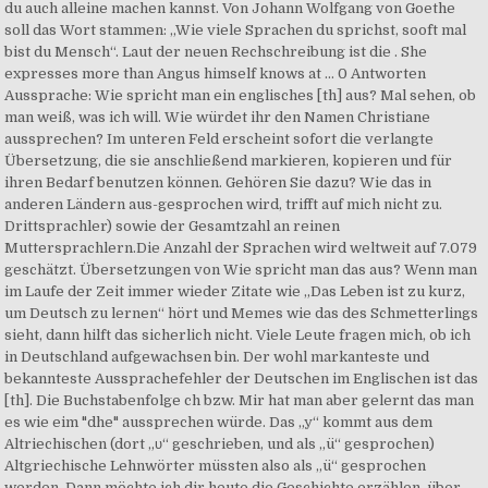
du auch alleine machen kannst. Von Johann Wolfgang von Goethe
soll das Wort stammen: „Wie viele Sprachen du sprichst, sooft mal
bist du Mensch“. Laut der neuen Rechschreibung ist die . She
expresses more than Angus himself knows at … 0 Antworten
Aussprache: Wie spricht man ein englisches [th] aus? Mal sehen, ob
man weiß, was ich will. Wie würdet ihr den Namen Christiane
aussprechen? Im unteren Feld erscheint sofort die verlangte
Übersetzung, die sie anschließend markieren, kopieren und für
ihren Bedarf benutzen können. Gehören Sie dazu? Wie das in
anderen Ländern aus-gesprochen wird, trifft auf mich nicht zu.
Drittsprachler) sowie der Gesamtzahl an reinen
Muttersprachlern.Die Anzahl der Sprachen wird weltweit auf 7.079
geschätzt. Übersetzungen von Wie spricht man das aus? Wenn man
im Laufe der Zeit immer wieder Zitate wie „Das Leben ist zu kurz,
um Deutsch zu lernen“ hört und Memes wie das des Schmetterlings
sieht, dann hilft das sicherlich nicht. Viele Leute fragen mich, ob ich
in Deutschland aufgewachsen bin. Der wohl markanteste und
bekannteste Aussprachefehler der Deutschen im Englischen ist das
[th]. Die Buchstabenfolge ch bzw. Mir hat man aber gelernt das man
es wie eim "dhe" aussprechen würde. Das „y“ kommt aus dem
Altriechischen (dort „υ“ geschrieben, und als „ü“ gesprochen)
Altgriechische Lehnwörter müssten also als „ü“ gesprochen
werden. Dann möchte ich dir heute die Geschichte erzählen, über