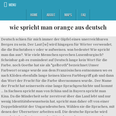
MENU
HOME
ABOUT
MAPS
FAQ
wie spricht man orange aus deutsch
Deutsch schien für mich immer der Gipfel eines unerreichbaren
Berges zu sein. Der Laut [w] wird hingegen für Wörter verwendet,
die die Buchstaben v oder w aufweisen. was bedeutet Wie spricht
man das aus?. Wie viele Menschen sprechen Luxemburgisch?
Scheinbar gab es zumindest auf Deutsch lange kein Wort für die
Farbe, noch Goethe hat sie als "gelbroth" bezeichnet.Unser
Farbwort orange wurde aus dem Französischen entnommen wo es
nach Klöden ebenfalls lange keinen klaren Farbbegriff gab und dann
das Wort der Frucht für die Farbe übernommen wurde.. Der Name
der Frucht hat seinerseits eine lange Sprachgeschichte und kommt
… In Sachsen spricht man von Schina und in Bayern spricht man
Kina. Da die Minderheit sehr zerstreut über das Land lebt und nur
wenig Identitätsbewusstsein hat, spricht man daher oft von einer
Doppelidentität der Ungarndeutschen. Wählen sie die Sprachen, mit
denen der Übersetzer arbeiten soll. Die deutsche Sprache wird