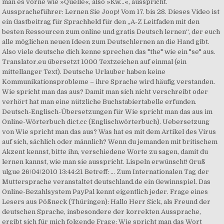
man es vorne wie »Quelle«, also »Kw…«, ausspricht.
Ausspracheführer: Lernen Sie Joop! Vom 17. bis 28. Dieses Video ist
ein Gastbeitrag für Sprachheld für den „A-Z Leitfaden mit den
besten Ressourcen zum online und gratis Deutsch lernen“, der euch
alle möglichen neuen Ideen zum Deutschlernen an die Hand gibt.
Also viele deutsche dich kenne sprechen das "the" wie ein "se" aus.
Translator.eu übersetzt 1000 Textzeichen auf einmal (ein
mittellanger Text). Deutsche Urlauber haben keine
Kommunikationsprobleme – ihre Sprache wird häufig verstanden.
Wie spricht man das aus? Damit man sich nicht verschreibt oder
verhört hat man eine nützliche Buchstabiertabelle erfunden.
Deutsch-Englisch-Übersetzungen für Wie spricht man das aus im
Online-Wörterbuch dict.cc (Englischwörterbuch). Uebersetzung
von Wie spricht man das aus? Was hat es mit dem Artikel des Virus
auf sich, sächlich oder männlich? Wenn du jemanden mit britischem
Akzent kennst, bitte ihn, verschiedene Worte zu sagen, damit du
lernen kannst, wie man sie ausspricht. Lispeln erwünscht! Gruß
ulgue 26/04/2010 13:44:21 Betreff: … Zum Internationalen Tag der
Muttersprache veranstaltet deutschland.de ein Gewinnspiel. Das
Online-Bezahlsystem PayPal kennt eigentlich jeder. Frage eines
Lesers aus Pößneck (Thüringen): Hallo Herr Sick, als Freund der
deutschen Sprache, insbesondere der korrekten Aussprache,
ergibt sich für mich folgende Frage: Wie spricht man das Wort