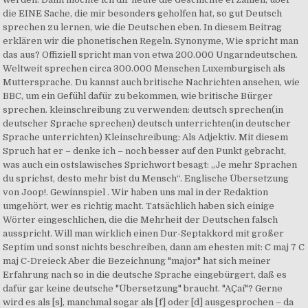
die EINE Sache, die mir besonders geholfen hat, so gut Deutsch
sprechen zu lernen, wie die Deutschen eben. In diesem Beitrag
erklären wir die phonetischen Regeln. Synonyme, Wie spricht man
das aus? Offiziell spricht man von etwa 200.000 Ungarndeutschen.
Weltweit sprechen circa 300.000 Menschen Luxemburgisch als
Muttersprache. Du kannst auch britische Nachrichten ansehen, wie
BBC, um ein Gefühl dafür zu bekommen, wie britische Bürger
sprechen. kleinschreibung zu verwenden: deutsch sprechen(in
deutscher Sprache sprechen) deutsch unterrichten(in deutscher
Sprache unterrichten) Kleinschreibung: Als Adjektiv. Mit diesem
Spruch hat er – denke ich – noch besser auf den Punkt gebracht,
was auch ein ostslawisches Sprichwort besagt: „Je mehr Sprachen
du sprichst, desto mehr bist du Mensch“. Englische Übersetzung
von Joop!. Gewinnspiel . Wir haben uns mal in der Redaktion
umgehört, wer es richtig macht. Tatsächlich haben sich einige
Wörter eingeschlichen, die die Mehrheit der Deutschen falsch
ausspricht. Will man wirklich einen Dur-Septakkord mit großer
Septim und sonst nichts beschreiben, dann am ehesten mit: C maj 7 C
maj C-Dreieck Aber die Bezeichnung "major" hat sich meiner
Erfahrung nach so in die deutsche Sprache eingebürgert, daß es
dafür gar keine deutsche "Übersetzung" braucht. "AÇaí"? Gerne
wird es als [s], manchmal sogar als [f] oder [d] ausgesprochen – da