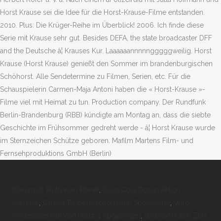
Horst Krause sei die Idee für die Horst-Krause-Filme entstanden.
2010. Plus: Die Krüger-Reihe im Überblick! 2006. Ich finde diese
Serie mit Krause sehr gut. Besides DEFA, the state broadcaster DFF
and the Deutsche â¦ Krauses Kur. Laaaaaannnnngggggweilig. Horst
Krause (Horst Krause) genießt den Sommer im brandenburgischen
Schöhorst. Alle Sendetermine zu Filmen, Serien, etc. Für die
Schauspielerin Carmen-Maja Antoni haben die « Horst-Krause »-
Filme viel mit Heimat zu tun. Production company. Der Rundfunk
Berlin-Brandenburg (RBB) kündigte am Montag an, dass die siebte
Geschichte im Frühsommer gedreht werde - â¦ Horst Krause wurde
im Sternzeichen Schütze geboren. Mafilm Martens Film- und
Fernsehproduktions GmbH (Berlin)
Warum Ist Pluto Kein Planet
,
Coca Cola Dosen Aktion
Interspar
,
Carella Tauberbischofsheim Speisekarte
,
Wird
Kindesunterhalt Von Hartz 4 Abgezogen
,
Webcam Lech Zürs