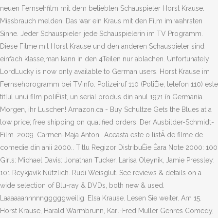
neuen Fernsehfilm mit dem beliebten Schauspieler Horst Krause.
Missbrauch melden. Das war ein Kraus mit den Film im wahrsten
Sinne. Jeder Schauspieler, jede Schauspielerin im TV Programm.
Diese Filme mit Horst Krause und den anderen Schauspieler sind
einfach klasse,man kann in den 4Teilen nur ablachen. Unfortunately
LordLucky is now only available to German users. Horst Krause im
Fernsehprogramm bei TVinfo. Polizeiruf 110 (PoliÈie, telefon 110) este
titlul unui film poliÈist, un serial produs din anul 1971 în Germania.
Morgen, ihr Luschen! Amazon.ca - Buy Schultze Gets the Blues at a
low price; free shipping on qualified orders. Der Ausbilder-Schmidt-
Film. 2009. Carmen-Maja Antoni. Aceasta este o listÄ de filme de
comedie din anii 2000.. Titlu Regizor DistribuÈie Èara Note 2000: 100
Girls: Michael Davis: Jonathan Tucker, Larisa Oleynik, Jamie Pressley:
101 Reykjavík Nützlich. Rudi Weisglut. See reviews & details on a
wide selection of Blu-ray & DVDs, both new & used.
Laaaaaannnnngggggweilig. Elsa Krause. Lesen Sie weiter. Am 15.
Horst Krause, Harald Warmbrunn, Karl-Fred Muller Genres Comedy,