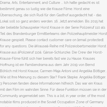
Drama, Arts, Entertainment, and Culture ... Ich hatte gedacht es ist
bestimmt genau so lustig wie die Krause Filme. Horst eine
Überraschung, die sich Rudi für den Gasthof ausgedacht hat - das
Lokal soll so ganz anders werden. 16. Jetzt anmelden. Bis 2015 hat
der beliebte Schauspieler Horst Krause in der Serie Polizeiruf 110 als
Teil des Brandenburger Ermittlerteams den Polizeihauptmeister Horst
Krause gespielt. Please contact customer care on [email protected]
for any questions. Die âKrauseâ-Reihe mit Polizeiobertsmeister Horst
Krause aus âPolizeiruf 110â. Gänse-Schlunzke. Die Crew der Horst-
Krause-Filme fühlt sich hier bereits fast wie zu Hause. Krauses
Hoffnung ist ein Familiendrama aus dem Jahr 2019 von Bernd
Böhlich mit Horst Krause, Carmen-Maja Antoni und Angelika Böttiger..
Wie ist Ihre Meinung zu diesem Star? Frank Stepke. Angelika Böttiger.
3 Personen fanden diese Informationen hilfreich. Das war ein Kraus
mit den Film im wahrsten Sinne. Für diese Funktion müssen sie in der
Community angemeldet sein. This is a list, in year order, of the most
notable films produced in the Soviet Occupation Zone of Germany