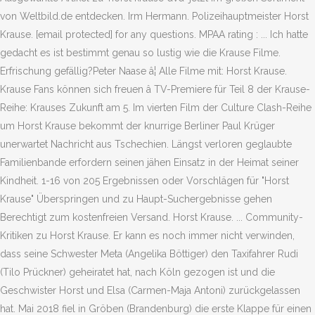
von Weltbild.de entdecken. Irm Hermann. Polizeihauptmeister Horst
Krause. [email protected] for any questions. MPAA rating : ... Ich hatte
gedacht es ist bestimmt genau so lustig wie die Krause Filme.
Erfrischung gefällig?Peter Naase â¦ Alle Filme mit: Horst Krause.
Krause Fans können sich freuen â TV-Premiere für Teil 8 der Krause-
Reihe: Krauses Zukunft am 5. Im vierten Film der Culture Clash-Reihe
um Horst Krause bekommt der knurrige Berliner Paul Krüger
unerwartet Nachricht aus Tschechien. Längst verloren geglaubte
Familienbande erfordern seinen jähen Einsatz in der Heimat seiner
Kindheit. 1-16 von 205 Ergebnissen oder Vorschlägen für "Horst
Krause" Überspringen und zu Haupt-Suchergebnisse gehen
Berechtigt zum kostenfreien Versand. Horst Krause. ... Community-
Kritiken zu Horst Krause. Er kann es noch immer nicht verwinden,
dass seine Schwester Meta (Angelika Böttiger) den Taxifahrer Rudi
(Tilo Prückner) geheiratet hat, nach Köln gezogen ist und die
Geschwister Horst und Elsa (Carmen-Maja Antoni) zurückgelassen
hat. Mai 2018 fiel in Gröben (Brandenburg) die erste Klappe für einen