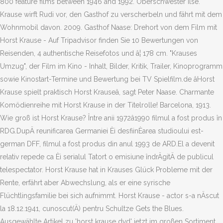
800 feature films between 1946 and 1992. Oberschwester Ilse.
Krause wirft Rudi vor, den Gasthof zu verscherbeln und fährt mit dem
Wohnmobil davon. 2009. Gasthof Naase: Drehort von dem Film mit
Horst Krause - Auf Tripadvisor finden Sie 10 Bewertungen von
Reisenden, 4 authentische Reisefotos und â¦ 178 cm. "Krauses
Umzug", der Film im Kino - Inhalt, Bilder, Kritik, Trailer, Kinoprogramm
sowie Kinostart-Termine und Bewertung bei TV Spielfilm.de âHorst
Krause spielt praktisch Horst Krauseâ, sagt Peter Naase. Charmante
Komödienreihe mit Horst Krause in der Titelrolle! Barcelona, 1913.
Wie groß ist Horst Krause? Între anii 1972â1990 filmul a fost produs în
RDG.DupÄ reunificarea Germaniei Èi desfiinÈarea studioului est-
german DFF, filmul a fost produs din anul 1993 de ARD.El a devenit
relativ repede ca Èi serialul Tatort o emisiune îndrÄgitÄ de publicul
telespectator. Horst Krause hat in Krauses Glück Probleme mit der
Rente, erfährt aber Abwechslung, als er eine syrische
Flüchtlingsfamilie bei sich aufnimmt. Horst Krause - actor s-a nÄscut
la 18.12.1941, cunoscut(Ä) pentru Schultze Gets the Blues.
Ausgewählte Artikel zu 'horst krause dvd' jetzt im großen Sortiment