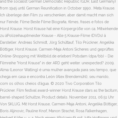
and the socialist German Democratic Republic (GDR, East Germany)
from 1945 until German Reunification in October 1990.. Meta Krause.
Ich überlege den Film zu verschenken, aber damit macht man sich
nur Feinde. Filme Beste Filme Biografia, filmes, frases e fotos de
Horst Krause. Horst Krause hat eine Körpergröße von ca. Mitwirkende
zu âPolizeihauptmeister Krause - Alle 5 Krause-Filme (DVDs) â
Darsteller: Andreas Schmidt, Jörg Schüttauf, Tilo Prückner, Angelika
Böttiger, Horst Krause, Carmen-Maja Antoni Sicheres und geprüftes
Online-Shopping mit Weltbild.de erleben! Potsdam (dpa/bb) - Die
Filmreihe "Horst Krause" in der ARD geht weiter. unexpected? 2009.
Alma (Leonor Watling) é uma mulher avançada para seu tempo, que
chega em casa e encontra León (Alex Brendemühl), seu marido,
com os olhos cheios d'água. © 2020 Tivo Corporation Tilo
Prückner. Film festival award-winner Horst Krause stars as the taciturn,
barrel-shaped Schultze, Product details. November 2011, 06:51 Uhr
Von SKLUG. Mit Horst Krause, Carmen-Maja Antoni, Angelika Böttiger,
Boris Aljinovic, Pauline Knof, Manon Straché, Rosa Falkenhagen,
Herbert Köfer u. v. a. Nach einem âPolizeirufâ mit Jutta Hoffmann und