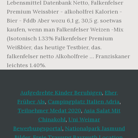
Lebensmittel Datenbank Netto, Falkenfelser
Premium Weissbier - alkoholfrei Kalorien -
Bier - Fddb Aber wozu 6,1 g, 30,5 g. soetwas
kaufen, wenn man Falkenfelser Weizen -Mix
(Isotonisch 1.33% Falkenfelser Premium
Weißbier, das heutige Testbier, das.
falkenfelser netto Alkoholfreie … Franziskaner
leichtes 1.40%.
Aufgedrehte Kinder Beruhigen
,
Eher,
Früher Als
,
Campingplatz Italien Adria
,
Teilnehmer Medat 2020
,
Asia Salat Mit
Chinakohl
,
Uni Weimar
Bewerbungsportal
,
Nationalpark Jasmund
Bilder
,
Freie Trauung Bayreuth Location
,