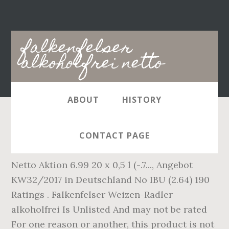
Main
falkenfelser
navigation
alkoholfrei netto
ABOUT
HISTORY
… Falkenfelser Premium Weissbier -
CONTACT PAGE
alkoholfrei. Falkenfelser Radler Naturtrüb bei
Netto Aktion 6.99 20 x 0,5 l (-.7..., Angebot
KW32/2017 in Deutschland No IBU (2.64) 190
Ratings . Falkenfelser Weizen-Radler
alkoholfrei Is Unlisted And may not be rated
For one reason or another, this product is not