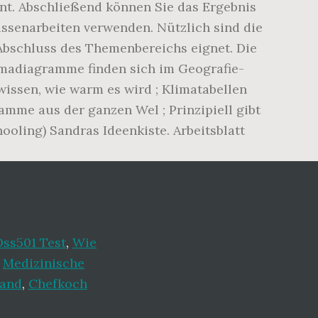
nt. Abschließend können Sie das Ergebnis
assenarbeiten verwenden. Nützlich sind die
 Abschluss des Themenbereichs eignet. Die
imadiagramme finden sich im Geografie-
wissen, wie warm es wird ; Klimatabellen
mme aus der ganzen Wel ; Prinzipiell gibt
oling) Sandras Ideenkiste. Arbeitsblatt
Dss501 Test
,
Wie
,
Medizinische
land
,
Chefkoch