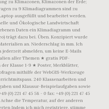
ung zu Klimazonen, Klimazonen der Erde;
ragen zu 9 Klimadiagrammen sind zu
aptop ausgefüllt und bearbeitet werden.
onelle und Ökologische Landwirtschaft
egebenen Daten ein Klimadiagramm und
eo) trägt dazu bei. Üben. Konzipiert wurde
Materialien an. Niederschlag in mm. Ich
jederzeit abmelden, um keine E-Mails
ialien aller Themen ★ gratis PDF-
er Klasse 1-9 ★ Poster, Merkblätter,
aabfragen mithilfe der WebGIS-Werkzeuge
terrichtmitspass. 240 Klassenarbeiten und
ufgaben und Klausur-Beispielaufgaben sowie
 (0) 221 47 45 58 - 0 fax: +49 (0) 221 47 45
 Achse die Temperatur, auf der anderen
rten Indem ich mich registriere, stimme