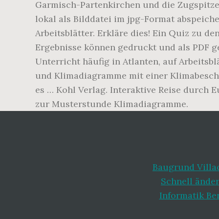
Garmisch-Partenkirchen und die Zugspitze 
lokal als Bilddatei im jpg-Format abspeich
Arbeitsblätter. Erkläre dies! Ein Quiz zu 
Ergebnisse können gedruckt und als PDF ge
Unterricht häufig in Atlanten, auf Arbeits
und Klimadiagramme mit einer Klimabeschre
es … Kohl Verlag. Interaktive Reise durch 
zur Musterstunde Klimadiagramme.
Baugrund Villa
Schnell änder
Informatik Be