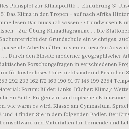
s Planspiel zur Klimapolitik … Einführung 3: Uns
: Das Klima in den Tropen - auf nach Afrika Hinter
mme lesen Das muss ich wissen - Grundwissen Klim
ssen - Zur Übung Klimadiagramme … Die Stationen 
Sachunterricht der Grundschule ein wichtiges, auc
e passende Arbeitsblätter aus einer riesigen Auswah
fe. … Durch den Einsatz moderner geographischer 
daktischen Forschungsfragen in verschiedenen Projek
form für kostenloses Unterrichtsmaterial Besuchen
253 292 233 162 172 163 190 91 97 145 199 2354 Temp
Material: Forum: Bilder: Links: Bücher: Klima/ Wett
ehe zu Seite: Fragen zur subtropischen Klimazone : 
en, wie warm es wird. Klasse am Gymnasium. Sprach
 und 4 finden Sie in dem folgenden Padlet. Der Erns
Lernsoftware und Materialien für Lernende und Leh