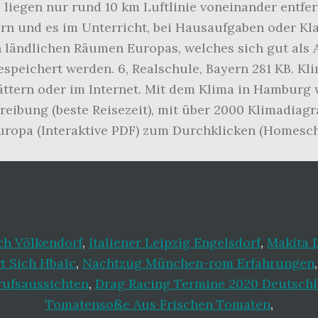
liegen nur rund 10 km Luftlinie voneinander entfer
ern und es im Unterricht, bei Hausaufgaben oder Kl
den ländlichen Räumen Europas, welches sich gut als
speichert werden. 6, Realschule, Bayern 281 KB. Kl
blättern oder im Internet. Mit dem Klima in Hamburg 
ibung (beste Reisezeit), mit über 2000 Klimadiagra
Europa (Interaktive PDF) zum Durchklicken (Homescho
ch Völkendorf
,
Italiener Leipzig Engelsdorf
,
Makita 
t Sich Hba1c
,
Nachtzug München-rom Erfahrungen
rufsaussichten
,
Drag Racing Termine 2020 Deutsch
Tomatensoße Aus Frischen Tomaten
,