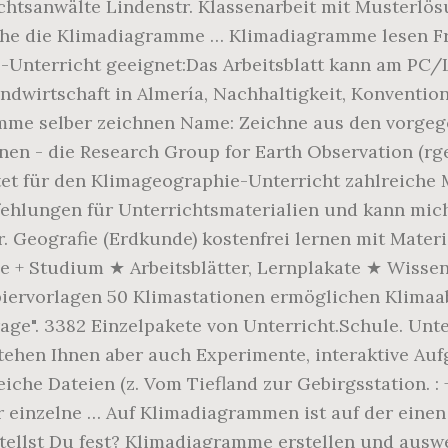
htsanwälte Lindenstr. Klassenarbeit mit Musterlös
iche die Klimadiagramme … Klimadiagramme lesen F
Unterricht geeignet:Das Arbeitsblatt kann am PC/L
andwirtschaft in Almería, Nachhaltigkeit, Konventi
amme selber zeichnen Name: Zeichne aus den vorg
ernen - die Research Group for Earth Observation (rg
ietet für den Klimageographie-Unterricht zahlreiche 
lungen für Unterrichtsmaterialien und kann mich 
. Geografie (Erdkunde) kostenfrei lernen mit Mater
+ Studium ★ Arbeitsblätter, Lernplakate ★ Wissen d
Kopiervorlagen 50 Klimastationen ermöglichen Klim
bfrage". 3382 Einzelpakete von Unterricht.Schule. Un
stehen Ihnen aber auch Experimente, interaktive A
he Dateien (z. Vom Tiefland zur Gebirgsstation. : +49
r einzelne … Auf Klimadiagrammen ist auf der einen
tellst Du fest? Klimadiagramme erstellen und auswe