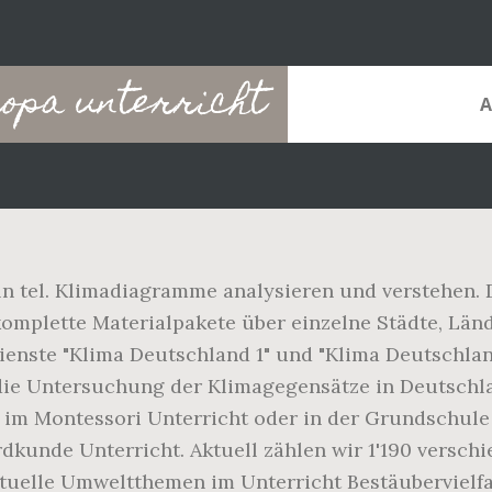
pa unterricht
ln tel. Klimadiagramme analysieren und verstehen. D
komplette Materialpakete über einzelne Städte, Lä
ienste "Klima Deutschland 1" und "Klima Deutschl
 die Untersuchung der Klimagegensätze in Deutschl
z im Montessori Unterricht oder in der Grundschule 
dkunde Unterricht. Aktuell zählen wir 1'190 versch
tuelle Umweltthemen im Unterricht Bestäubervielfa