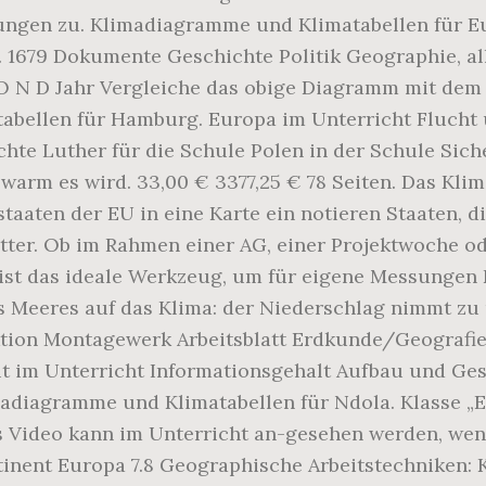
gen zu. Klimadiagramme und Klimatabellen für Eur
679 Dokumente Geschichte Politik Geographie, alle K
 A S O N D Jahr Vergleiche das obige Diagramm mit d
abellen für Hamburg. Europa im Unterricht Flucht 
hte Luther für die Schule Polen in der Schule Siche
 warm es wird. 33,00 € 3377,25 € 78 Seiten. Das Kl
taaten der EU in eine Karte ein notieren Staaten, di
etter. Ob im Rahmen einer AG, einer Projektwoche 
h ist das ideale Werkzeug, um für eigene Messung
es Meeres auf das Klima: der Niederschlag nimmt z
ktion Montagewerk Arbeitsblatt Erdkunde/Geografie
t im Unterricht Informationsgehalt Aufbau und Ge
madiagramme und Klimatabellen für Ndola. Klasse 
 Video kann im Unterricht an-gesehen werden, we
tinent Europa 7.8 Geographische Arbeitstechniken: 