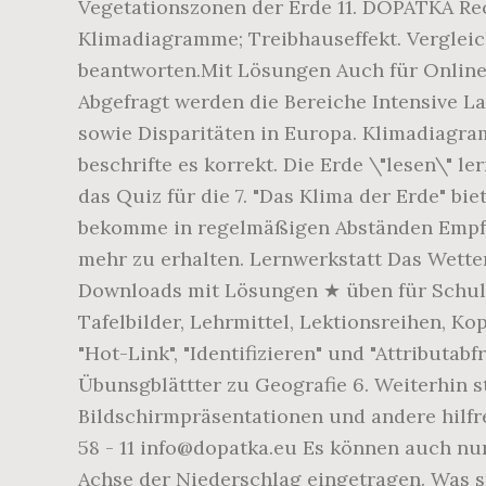
Vegetationszonen der Erde 11. DOPATKA Rec
Klimadiagramme; Treibhauseffekt. Vergle
beantworten.Mit Lösungen Auch für Online-
Abgefragt werden die Bereiche Intensive L
sowie Disparitäten in Europa. Klimadiagr
beschrifte es korrekt. Die Erde \"lesen\" l
das Quiz für die 7. "Das Klima der Erde" b
bekomme in regelmäßigen Abständen Empfeh
mehr zu erhalten. Lernwerkstatt Das Wetter
Downloads mit Lösungen ★ üben für Schule 
Tafelbilder, Lehrmittel, Lektionsreihen, 
"Hot-Link", "Identifizieren" und "Attributa
Übunsgblättter zu Geografie 6. Weiterhin 
Bildschirmpräsentationen und andere hilfreic
58 - 11 info@dopatka.eu Es können auch nu
Achse der Niederschlag eingetragen. Was s