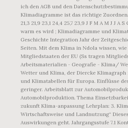
ich den AGB und den Datenschutzbestimmun
Klimadiagramme ist das richtige Zuordnen. 1
21,3 21,9 23,1 24,4 25,7 23,9 J F M A M J J
warm es wird ; Klimadiagramme und Klimat
Geschichte Integration Jahr der Zeitgeschic
Seiten. Mit dem Klima in Ndola wissen, wie
Mitgliedstaaten der EU (Ss tragen Mitglieds
Arbeitsmaterialien - Geografie - Klima/ W
Wetter und Klima, der Diercke Klimagrap
und Klimatabellen für Europa. Einflüsse d
geringer. Arbeitsblatt zur Automobilprodu
Automobilproduktion. Thema Einsetzbarkei
zukunft Klima-anpassung Lehrplan: 3. Kli
Wirtschaftsweise und Landnutzung“ Dieses
Auswirkungen geht. Jahrgangsstufe 7.1 Kon